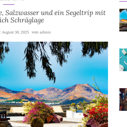
, Salzwasser und ein Segeltrip mit
ich Schräglage
m:
von
August 30, 2025
admin