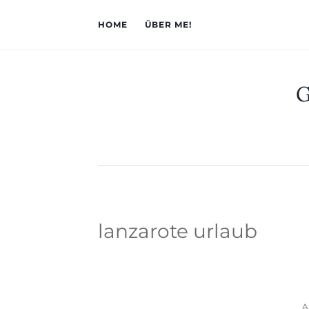
HOME
ÜBER ME!
G
lanzarote urlaub
A