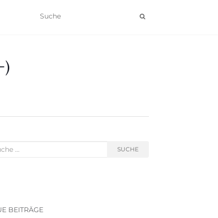
-)
he nach:
SUCHE
E BEITRÄGE